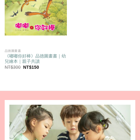
品德圖畫書
《嘟嘟你好棒》品德圖畫書｜幼
兒繪本｜親子共讀
原
目
NT$
300
NT$
150
始
前
價
價
格：
格：
NT$300。
NT$150。