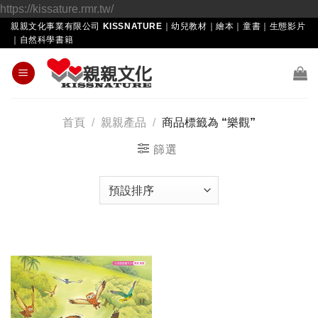
Skip
https://kissature.rmr.tw/
to
親親文化事業有限公司 KISSNATURE｜幼兒教材｜繪本｜童書｜生態影片
｜自然科學書籍
content
首頁
/
親親產品
/
商品標籤為 “樂觀”
篩選