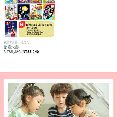
教學工具書(大書系列)
節慶大書
原
目
NT$
8,320
NT$
6,240
始
前
價
價
格：
格：
NT$8,320。
NT$6,240。