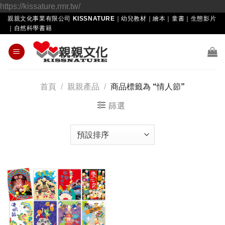
Skip
https://kissature.rmr.tw/
to
親親文化事業有限公司 KISSNATURE｜幼兒教材｜繪本｜童書｜生態影片
｜自然科學書籍
content
首頁
/
親親產品
/
商品標籤為 “情人節”
篩選