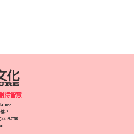
獲得智慧
ture
9
樓-2
)
22392790
com