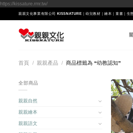
Skip
https://kissature.rmr.tw/
to
親親文化事業有限公司 KISSNATURE｜幼兒教材｜繪本｜童書｜
content
首頁
/
親親產品
/
商品標籤為 “幼教認知”
全部商品
親親自然
親親繪本
親親語文