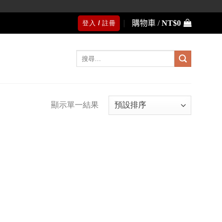
購物車 /
NT$
0
登入 / 註冊
搜
尋
關
鍵
字:
顯示單一結果