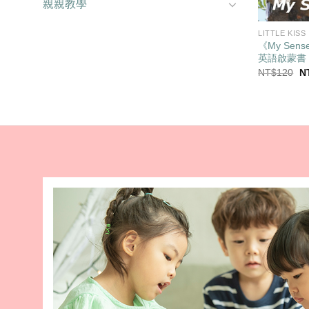
親親教學
LITTLE KISS
《My Se
英語啟蒙書
原
NT$
120
N
始
價
格
N