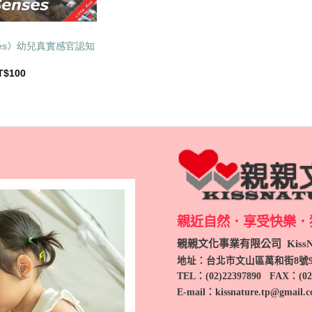
nses》幼兒真實感官認知
目
T$
100
前
價
：
格：
T$120。
NT$100。
親近自然．享受快樂．
親親文化事業有限公司 KissNa
地址：台北市文山區萬和街8號
TEL
：(
02)22397890
FAX：(
02
E-mail：kissnature.tp@gmail.