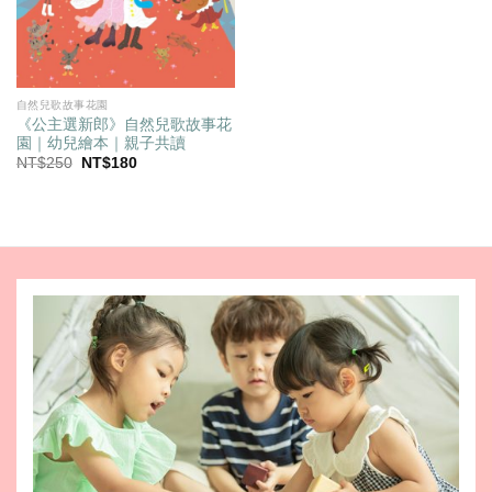
自然兒歌故事花園
《公主選新郎》自然兒歌故事花
園｜幼兒繪本｜親子共讀
原
目
NT$
250
NT$
180
始
前
價
價
格：
格：
NT$250。
NT$180。