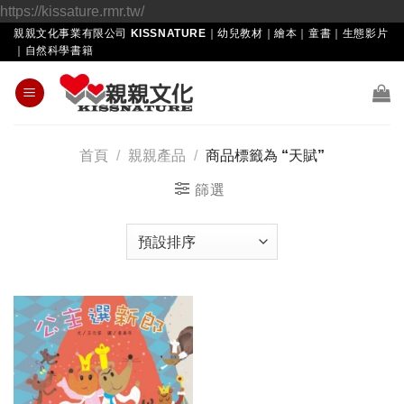
Skip
https://kissature.rmr.tw/
to
親親文化事業有限公司 KISSNATURE｜幼兒教材｜繪本｜童書｜生態影片
｜自然科學書籍
content
首頁
/
親親產品
/
商品標籤為 “天賦”
篩選