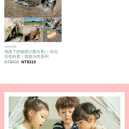
自然科學
地面下的秘密(2冊合售)｜幼兒
自然科普｜親親自然系列
原
目
NT$
400
NT$
310
始
前
價
價
格：
格：
NT$400。
NT$310。