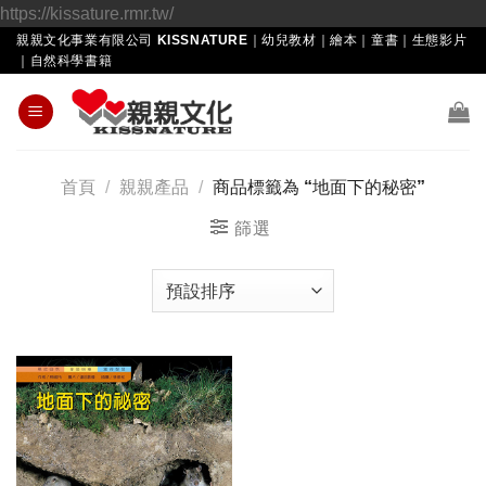
Skip
https://kissature.rmr.tw/
to
親親文化事業有限公司 KISSNATURE｜幼兒教材｜繪本｜童書｜生態影片
｜自然科學書籍
content
首頁
/
親親產品
/
商品標籤為 “地面下的秘密”
篩選