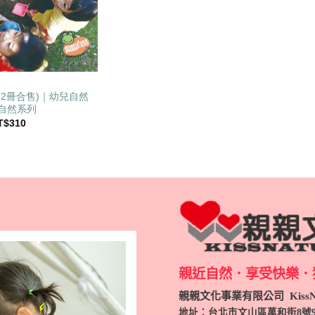
(2冊合售)｜幼兒自然
自然系列
目
T$
310
前
價
：
格：
T$400。
NT$310。
親近自然．享受快樂．
親親文化事業有限公司 KissNa
地址：台北市文山區萬和街8號