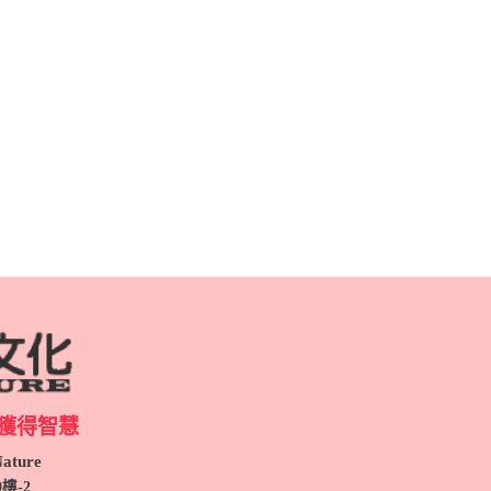
獲得智慧
ture
9
樓-2