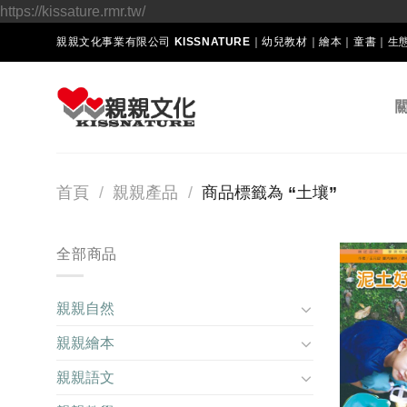
Skip
https://kissature.rmr.tw/
to
親親文化事業有限公司 KISSNATURE｜幼兒教材｜繪本｜童書｜
content
首頁
/
親親產品
/
商品標籤為 “土壤”
全部商品
親親自然
親親繪本
親親語文