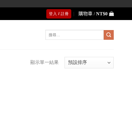
購物車 /
NT$
0
登入 / 註冊
搜
尋
關
鍵
字:
顯示單一結果