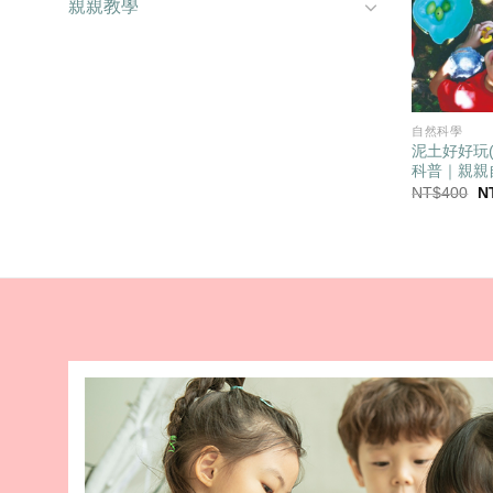
親親教學
自然科學
泥土好好玩
科普｜親親
原
NT$
400
N
始
價
格
N