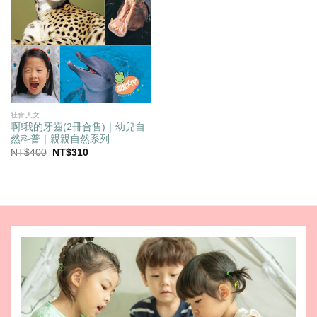
社會人文
啊!我的牙齒(2冊合售)｜幼兒自
然科普｜親親自然系列
原
目
NT$
400
NT$
310
始
前
價
價
格：
格：
NT$400。
NT$310。