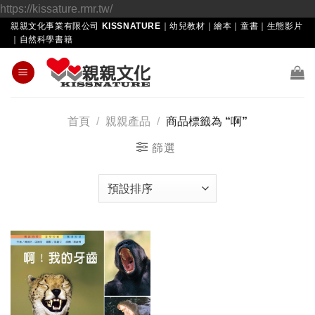
Skip
https://kissature.rmr.tw/
to
親親文化事業有限公司 KISSNATURE｜幼兒教材｜繪本｜童書｜生態影片
｜自然科學書籍
content
首頁
/
親親產品
/
商品標籤為 “啊”
篩選