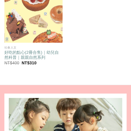
社會人文
好吃的點心(2冊合售)｜幼兒自
然科普｜親親自然系列
原
目
NT$
400
NT$
310
始
前
價
價
格：
格：
NT$400。
NT$310。