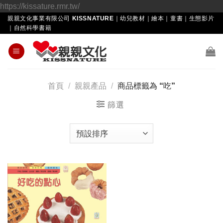
Skip
https://kissature.rmr.tw/
to
親親文化事業有限公司 KISSNATURE｜幼兒教材｜繪本｜童書｜生態影片
｜自然科學書籍
content
首頁
/
親親產品
/
商品標籤為 “吃”
篩選