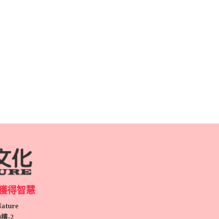
獲得智慧
ture
9
樓-2