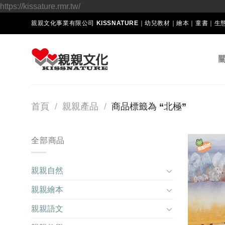
Skip
https://kissature.rmr.tw/
to
親親文化事業有限公司 KISSNATURE｜幼兒教材｜繪本｜童書｜
content
首頁
/
親親產品
/
商品標籤為 “北極”
全部商品
親親自然
親親繪本
親親語文