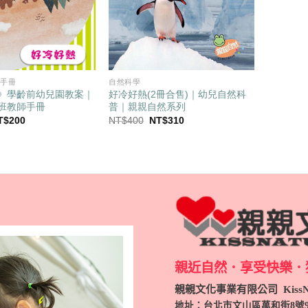
師手冊
自然科學
》學齡前幼兒園教案｜
好冷好熱(2冊合售)｜幼兒自然科
班教師手冊
普｜親親自然系列
目
原
目
T$
200
NT$
400
NT$
310
前
始
前
價
價
價
：
格：
格：
格：
T$250。
NT$200。
NT$400。
NT$310。
親近自然．享受快樂．
親親文化事業有限公司 KissNa
地址：台北市文山區萬和街8號