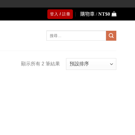
購物車 /
NT$
0
登入 / 註冊
搜
尋
關
鍵
字:
顯示所有 2 筆結果