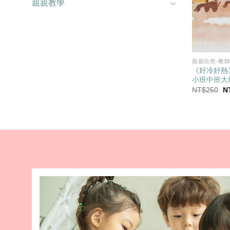
親親教學
親親自然-教
《好冷好熱
小班中班大
原
NT$
250
N
始
價
格
N