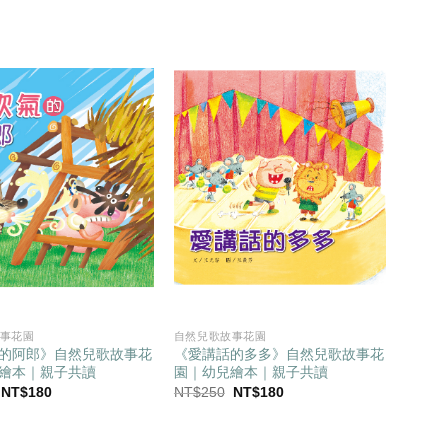
始
前
始
前
價
價
價
價
格：
格：
格：
格：
NT$250。
NT$180。
NT$250。
NT$180。
事花園
自然兒歌故事花園
的阿郎》自然兒歌故事花
《愛講話的多多》自然兒歌故事花
繪本｜親子共讀
園｜幼兒繪本｜親子共讀
原
目
原
目
NT$
180
NT$
250
NT$
180
始
前
始
前
價
價
價
價
格：
格：
格：
格：
NT$250。
NT$180。
NT$250。
NT$180。