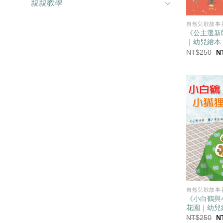
親親教學
自然兒歌故事
《公主選新
｜幼兒繪本
原
NT$
250
N
始
價
格
N
自然兒歌故事
《小白鶴與
花園｜幼兒
原
NT$
250
N