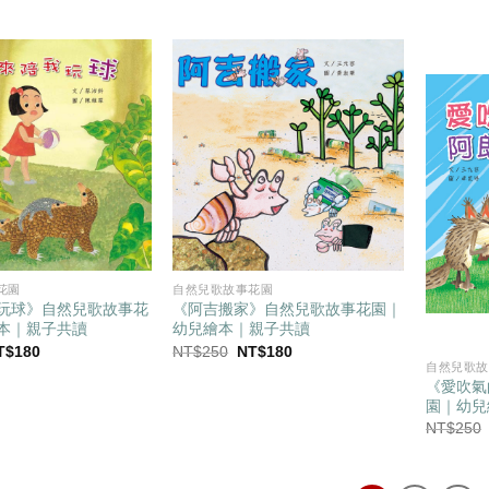
前
始
前
價
價
價
：
格：
格：
格：
T$250。
NT$180。
NT$250。
NT$180。
花園
自然兒歌故事花園
玩球》自然兒歌故事花
《阿吉搬家》自然兒歌故事花園｜
本｜親子共讀
幼兒繪本｜親子共讀
目
原
目
T$
180
NT$
250
NT$
180
前
始
前
自然兒歌故
價
價
價
《愛吹氣
：
格：
格：
格：
園｜幼兒
T$250。
NT$180。
NT$250。
NT$180。
NT$
250