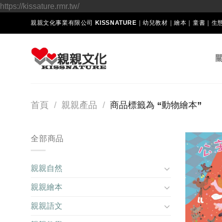
Skip
https://kissature.rmr.tw/
to
親親文化事業有限公司 KISSNATURE｜幼兒教材｜繪本｜童書｜
content
首頁
/
親親產品
/
商品標籤為 “動物繪本”
全部商品
親親自然
親親繪本
親親語文