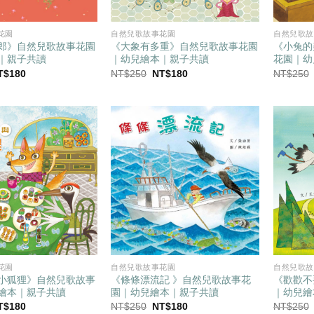
花園
自然兒歌故事花園
自然兒歌故
郎》自然兒歌故事花園
《大象有多重》自然兒歌故事花園
《小兔的
｜親子共讀
｜幼兒繪本｜親子共讀
花園｜幼
目
原
目
T$
180
NT$
250
NT$
180
NT$
250
前
始
前
價
價
價
：
格：
格：
格：
T$250。
NT$180。
NT$250。
NT$180。
花園
自然兒歌故事花園
自然兒歌故
小狐狸》自然兒歌故事
《條條漂流記 》自然兒歌故事花
《歡歡不
繪本｜親子共讀
園｜幼兒繪本｜親子共讀
｜幼兒繪
目
原
目
T$
180
NT$
250
NT$
180
NT$
250