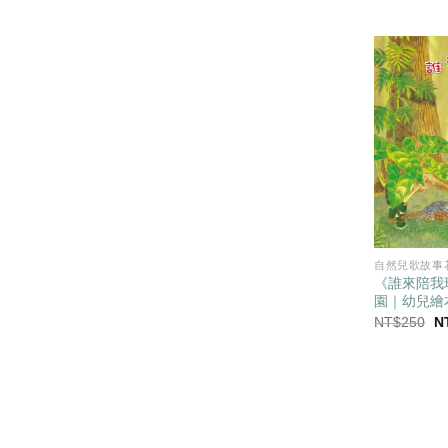
始
價
格
N
自然兒歌故事
《誰來陪我
園｜幼兒繪
原
NT$
250
N
始
價
格
N