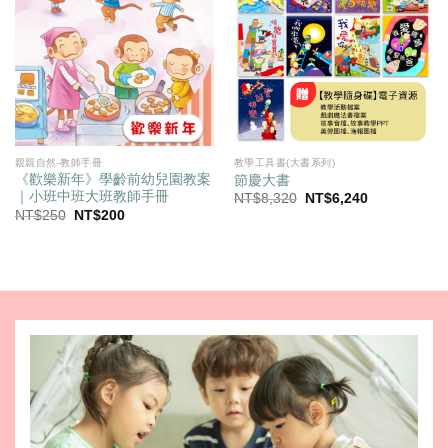
親親自然-教師手冊
教學工具書(大書系列)
《歡樂新年》學齡前幼兒園教案
節慶大書
｜小班中班大班教師手冊
原
目
NT$
8,320
NT$
6,240
始
前
原
目
NT$
250
NT$
200
價
價
始
前
格：
格：
價
價
NT$8,320。
NT$6,240。
格：
格：
NT$250。
NT$200。