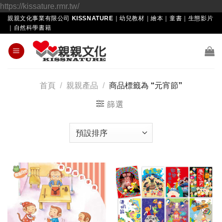
Skip
https://kissature.rmr.tw/
to
親親文化事業有限公司 KISSNATURE｜幼兒教材｜繪本｜童書｜生態影片
｜自然科學書籍
content
首頁
/
親親產品
/
商品標籤為 “元宵節”
篩選