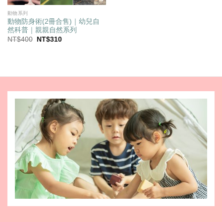
動物系列
動物防身術(2冊合售)｜幼兒自
然科普｜親親自然系列
原
目
NT$
400
NT$
310
始
前
價
價
格：
格：
NT$400。
NT$310。