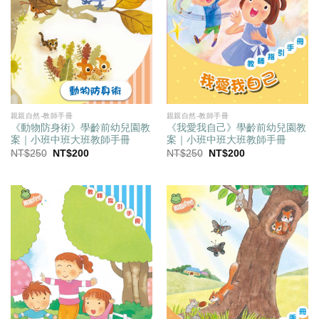
親親自然-教師手冊
親親自然-教師手冊
《動物防身術》學齡前幼兒園教
《我愛我自己》學齡前幼兒園教
案｜小班中班大班教師手冊
案｜小班中班大班教師手冊
原
目
原
目
NT$
250
NT$
200
NT$
250
NT$
200
始
前
始
前
價
價
價
價
格：
格：
格：
格：
NT$250。
NT$200。
NT$250。
NT$200。