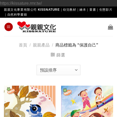
Skip
https://kissature.rmr.tw/
to
親親文化事業有限公司 KISSNATURE｜幼兒教材｜繪本｜童書｜生態影片
｜自然科學書籍
content
首頁
/
親親產品
/
商品標籤為 “保護自己”
篩選