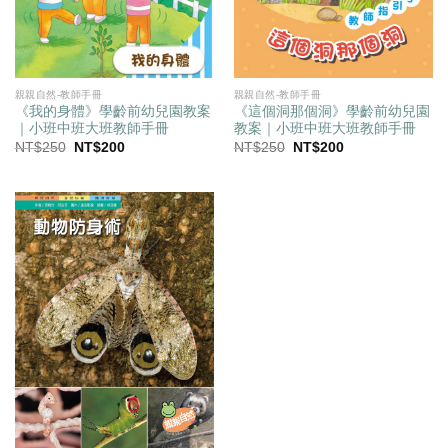
親親自然-教師手冊
親親自然-教師手冊
《我的身體》學齡前幼兒園教案
《這個洞那個洞》學齡前幼兒園
｜小班中班大班教師手冊
教案｜小班中班大班教師手冊
原
目
原
目
NT$
250
NT$
200
NT$
250
NT$
200
始
前
始
前
價
價
價
價
格：
格：
格：
格：
NT$250。
NT$200。
NT$250。
NT$200。