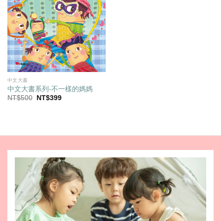
中文大書
中文大書系列-不一樣的媽媽
原
目
NT$
500
NT$
399
始
前
價
價
格：
格：
NT$500。
NT$399。