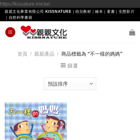
Skip
https://kissature.rmr.tw/
to
親親文化事業有限公司 KISSNATURE｜幼兒教材｜繪本｜童書｜生態影片
｜自然科學書籍
content
首頁
/
親親產品
/
商品標籤為 “不一樣的媽媽”
篩選