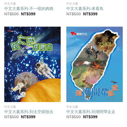
中文大書
中文大書
中文大書系列-不一樣的媽媽
中文大書系列-來看鳥
原
目
原
目
NT$
500
NT$
399
NT$
500
NT$
399
始
前
始
前
價
價
價
價
格：
格：
格：
格：
NT$500。
NT$399。
NT$500。
NT$399。
中文大書
中文大書
中文大書系列-到太空探險去
中文大書系列-到潮間帶走走
原
目
原
目
NT$
500
NT$
399
NT$
500
NT$
399
始
前
始
前
價
價
價
價