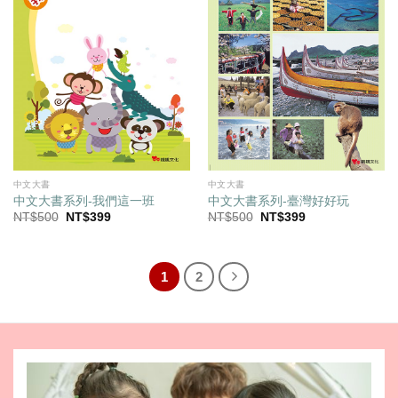
中文大書
中文大書
中文大書系列-我們這一班
中文大書系列-臺灣好好玩
原
目
原
目
NT$
500
NT$
399
NT$
500
NT$
399
始
前
始
前
價
價
價
價
格：
格：
格：
格：
NT$500。
NT$399。
NT$500。
NT$399。
1
2