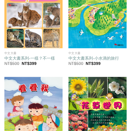
中文大書
中文大書
中文大書系列-小水滴的旅行
中文大書系列-一樣？不一樣
原
目
原
目
NT$
500
NT$
399
NT$
500
NT$
399
始
前
始
前
價
價
價
價
格：
格：
格：
格：
NT$500。
NT$399。
NT$500。
NT$399。