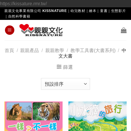
Skip
https://kissature.rmr.tw/
to
親親文化事業有限公司 KISSNATURE｜幼兒教材｜繪本｜童書｜生態影片
｜自然科學書籍
content
首頁
/
親親產品
/
親親教學
/
教學工具書(大書系列)
/
中
文大書
篩選