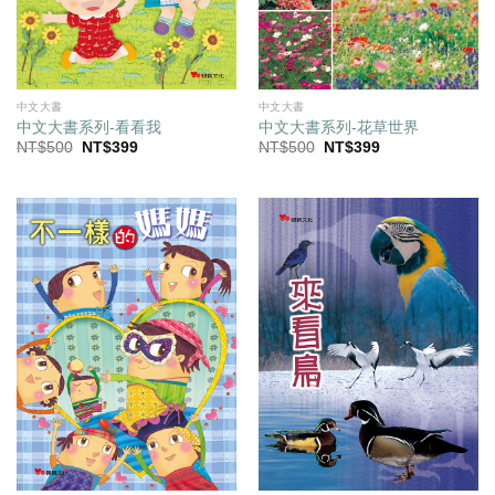
中文大書
中文大書
中文大書系列-看看我
中文大書系列-花草世界
原
目
原
目
NT$
500
NT$
399
NT$
500
NT$
399
始
前
始
前
價
價
價
價
格：
格：
格：
格：
NT$500。
NT$399。
NT$500。
NT$399。