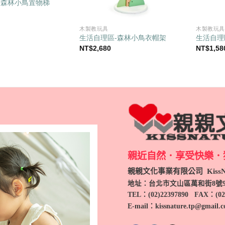
-森林小鳥置物梯
木製教玩具
木製教玩具
生活自理區-森林小鳥衣帽架
生活自理
NT$
2,680
NT$
1,58
親近自然．享受快樂．
親親文化事業有限公司 KissNa
地址：台北市文山區萬和街8號
TEL
：(
02)22397890
FAX：(
02
E-mail：kissnature.tp@gmail.