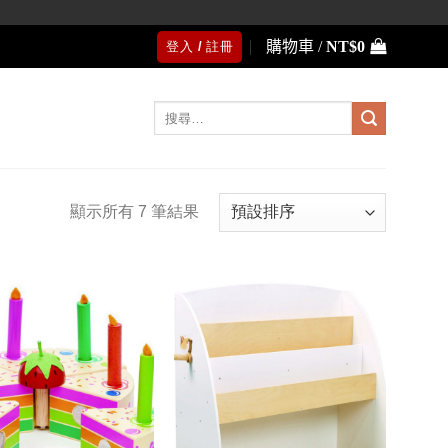
購物車 /
NT$
0
登入 / 註冊
搜
尋
關
鍵
字:
顯示所有 7 筆結果