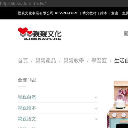
Skip
https://kissature.rmr.tw/
to
親親文化事業有限公司 KISSNATURE｜幼兒教材｜繪本｜童書｜
content
首頁
/
親親產品
/
親親教學
/
學習區
/
生活
全部商品
親親自然
親親繪本
親親語文