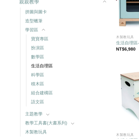
親親教學
拼圖與圖卡
造型蠟筆
學習區
木製教玩具
寶寶專區
生活自理區
扮演區
NT$
6,980
數學區
生活自理區
科學區
積木區
組合建構區
語文區
主題教學
教學工具書(大書系列)
木製教玩具
木製教玩具