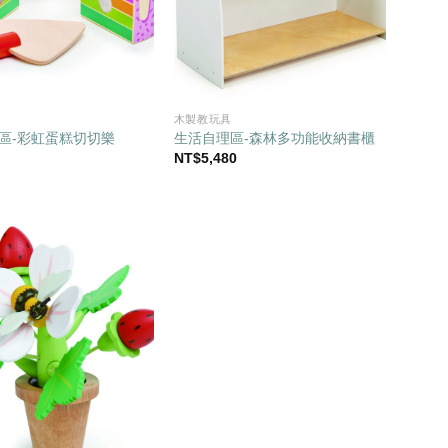
木製教玩具
區-彩虹蛋糕切切樂
生活自理區-森林多功能收納書櫃
NT$
5,480