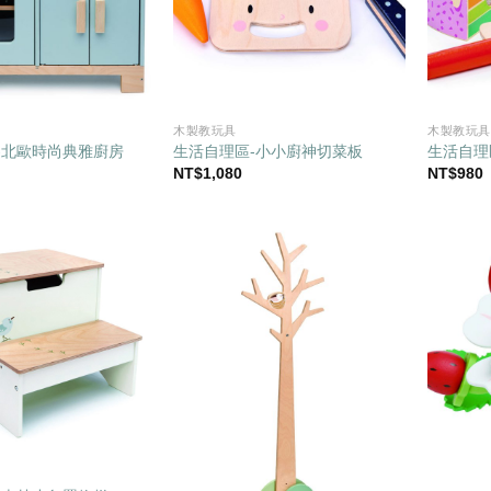
木製教玩具
木製教玩具
-北歐時尚典雅廚房
生活自理區-小小廚神切菜板
生活自理
NT$
1,080
NT$
980