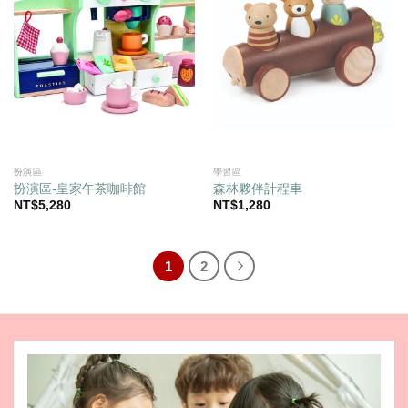
學習區
扮演區
森林夥伴計程車
扮演區-皇家午茶咖啡館
NT$
1,280
NT$
5,280
1
2