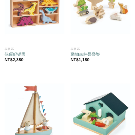
學習區
學習區
侏儸紀樂園
動物森林疊疊樂
NT$
2,380
NT$
1,180