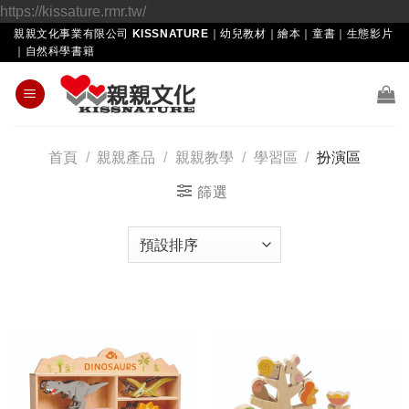
Skip
https://kissature.rmr.tw/
to
親親文化事業有限公司 KISSNATURE｜幼兒教材｜繪本｜童書｜生態影片
｜自然科學書籍
content
首頁
/
親親產品
/
親親教學
/
學習區
/
扮演區
篩選