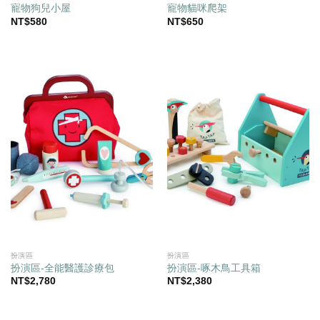
寵物狗兒小屋
寵物貓咪爬架
NT$
580
NT$
650
扮演區
扮演區
扮演區-全能醫護診療包
扮演區-啄木鳥工具箱
NT$
2,780
NT$
2,380