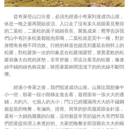
從奇萊登山口出發，必須先經過小奇萊到達成功山屋，
休息一晚之後再開始攻頂。入口走了沒有多久就能看見整排
的二葉松，二葉松的葉子細細長長、聚集成束；嚮導告訴我
們山中有許多松葉都能泡茶喝，二葉松就是其中一種，對於
身體有各種不同功效。行經的林道也能見到蔓延在樹幹上的
松蘿，對松蘿第一次的印象是在松蘿湖露營，厚實柔軟的松
蘿就像大自然的床墊，非常舒服；而這次看見的松蘿，像連
綿平鋪的綠色棉花絮，映照著叢林間流洩下的的光線不斷閃
爍。
經過小奇萊之後，我們抵達成功山屋。山屋比我想像中
小一些，順著一段小階梯走進去看，最裡面有一張大大的通
鋪，大約六、七個人的大小；門口已經擺滿用大大的不鏽鋼
臉盆裝的晚餐，有滷肉、排骨、簡單的炒高麗菜跟金針湯，
還有一大鍋熱騰騰的白飯，這些都是辛苦的協作大哥們幫我
們把菜提前揹上來煮好的。大家把晚餐全部混雜在大大的碗