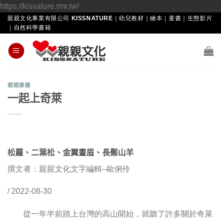
Skip
https://kissature.rmr.tw/
to
親親文化事業有限公司 KISSNATURE｜幼兒教材｜繪本｜童書｜生態影片
｜自然科學書籍
content
親親專欄
一起上奇萊
松蘿、二葉松、金翼畫眉、長鬃山羊
撰文者：親親文化文字編輯–歐俐伶
/ 2022-08-30
從一年半前踏上台灣的高山開始，就聽了許多關於奇萊