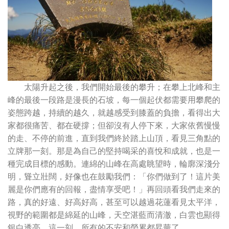
太陽升起之後，我們開始最後的攀升；在攀上北峰和主
峰的最後一段路是漫長的石坡，每一個起伏都需要用攀爬的
姿態跨越，持續的越久，就越感受到膝蓋的負擔，看得出大
家都很痛苦、都在硬撐；但卻沒有人停下來，大家依舊慢慢
的走、不停的前進，直到我們終於踏上山頂，看見三角點的
立牌那一刻。那是為自己的堅持喝采的喜悅和成就，也是一
種完成目標的感動。連綿的山峰在高處眺望時，輪廓深淺分
明，聳立壯闊，好像也在鼓勵我們：「你們做到了！這片美
麗是你們應有的回報，盡情享受吧！」再回頭看我們走來的
路，真的好遠、好高好高，甚至可以越過花蓮看見太平洋，
視野的範圍都是綿延的山峰，天空湛藍而清澈，白雲也顯得
銀白透亮，這一刻，所有的不安和勞累都昇華了。