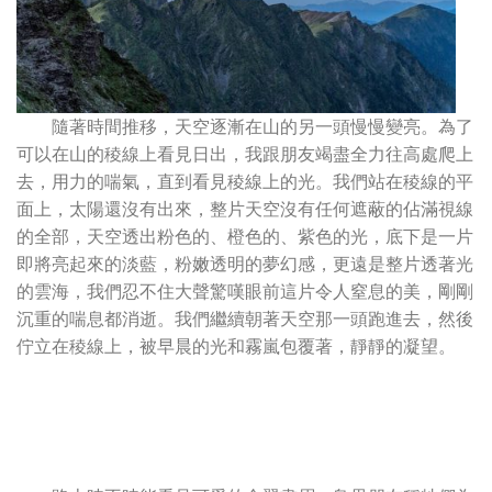
隨著時間推移，天空逐漸在山的另一頭慢慢變亮。為了
可以在山的稜線上看見日出，我跟朋友竭盡全力往高處爬上
去，用力的喘氣，直到看見稜線上的光。我們站在稜線的平
面上，太陽還沒有出來，整片天空沒有任何遮蔽的佔滿視線
的全部，天空透出粉色的、橙色的、紫色的光，底下是一片
即將亮起來的淡藍，粉嫩透明的夢幻感，更遠是整片透著光
的雲海，我們忍不住大聲驚嘆眼前這片令人窒息的美，剛剛
沉重的喘息都消逝。我們繼續朝著天空那一頭跑進去，然後
佇立在稜線上，被早晨的光和霧嵐包覆著，靜靜的凝望。