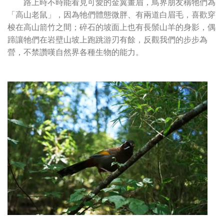
路上時不時能看見可愛的金翼畫眉，鳥界朋友稱牠們為
「高山老鼠」，因為牠們體態微胖、有兩道白眉毛，喜歡穿
梭在高山箭竹之間；碎石的坡面上也有長鬃山羊的身影，偶
蹄讓牠們在岩壁山坡上跑跳游刃有餘，反觀我們的步步為
營，不禁讚嘆自然界各種生物的能力。