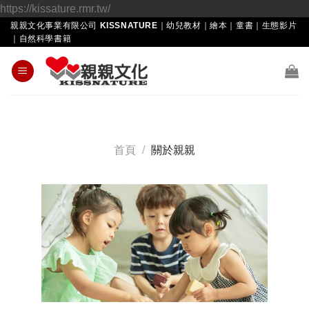
Skip
https://kissature.rmr.tw/
to
親親文化事業有限公司 KISSNATURE｜幼兒教材｜繪本｜童書｜生態影片
｜自然科學書籍
content
首頁
/
關於親親